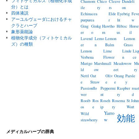
フィトケミカルズ（植物化学成
Chamom
Chico
Cleave
Dandeli
分）とは
ile
ry
rs
on
四体液説
Echinacea
Elde
Eyebrig
Feve
アーユルヴェーダにおけるチャ
purpurea
r
ht
w
クラとハーブ
Ging
Ginkg
Hawtho
Hibisc
Horse
象形薬能論
er
o
rn
us
il
植物化学成分（フィトケミカル
Lavend
Lemo
Lemon
Lemon
ズ）の種類
er
n
Balm
Grass
Lemon
Lime
Linde
Liq
Verbena
Flower
n
ce
Marigo
Marshmall
Meadowsw
Mu
ld
ow
eet
ry
Nettl
Oat
Oliv
Orang
Parsle
e
Straw
e
e
y
Passionflo
Peppermi
Raspber
roas
wer
nt
ry
d
Rooib
Ros
Roseh
Rosema
St John
os
e
ip
ry
Wort
Yarro
Wild
効能
w
strawberry
メディカルハーブの辞典