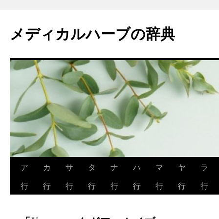
メディカルハーブの辞典
コ
ア
カ
サ
タ
ナ
ハ
マ
ヤ
ラ
ン
行
行
行
行
行
行
行
行
行
テ