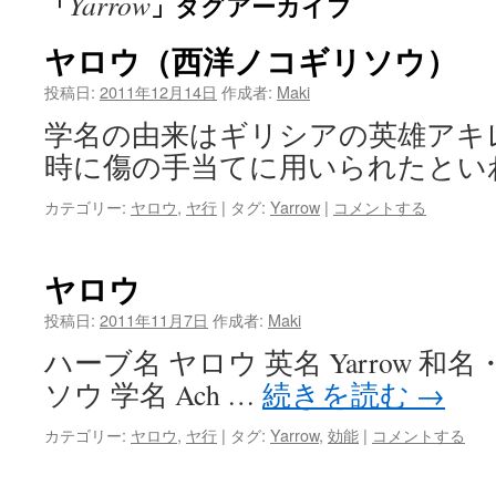
Yarrow
「
」タグアーカイブ
ン
ツ
ヤロウ（西洋ノコギリソウ）
へ
投稿日:
2011年12月14日
作成者:
Maki
学名の由来はギリシアの英雄アキ
ス
時に傷の手当てに用いられたとい
キ
カテゴリー:
ヤロウ
,
ヤ行
|
タグ:
Yarrow
|
コメントする
ッ
プ
ヤロウ
投稿日:
2011年11月7日
作成者:
Maki
ハーブ名 ヤロウ 英名 Yarrow 
ソウ 学名 Ach …
続きを読む
→
カテゴリー:
ヤロウ
,
ヤ行
|
タグ:
Yarrow
,
効能
|
コメントする