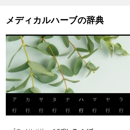
メディカルハーブの辞典
コ
ア
カ
サ
タ
ナ
ハ
マ
ヤ
ラ
ン
行
行
行
行
行
行
行
行
行
テ