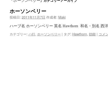
ホーソンベリー
「
」カテゴリーアーカイブ
ン
ホーソンベリー
ツ
投稿日:
2011年11月7日
作成者:
Maki
へ
ハーブ名 ホーソンベリー 英名 Hawthorn 和名・別名 西
ス
カテゴリー:
ハ行
,
ホーソンベリー
|
タグ:
Hawthorn
,
効能
|
コメ
キ
ッ
プ