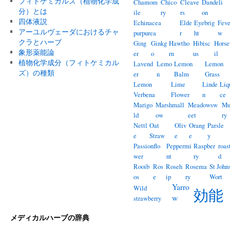
フィトケミカルズ（植物化学成
Chamom
Chico
Cleave
Dandeli
分）とは
ile
ry
rs
on
四体液説
Echinacea
Elde
Eyebrig
Feve
アーユルヴェーダにおけるチャ
purpurea
r
ht
w
クラとハーブ
Ging
Ginkg
Hawtho
Hibisc
Horse
象形薬能論
er
o
rn
us
il
植物化学成分（フィトケミカル
Lavend
Lemo
Lemon
Lemon
ズ）の種類
er
n
Balm
Grass
Lemon
Lime
Linde
Liq
Verbena
Flower
n
ce
Marigo
Marshmall
Meadowsw
Mu
ld
ow
eet
ry
Nettl
Oat
Oliv
Orang
Parsle
e
Straw
e
e
y
Passionflo
Peppermi
Raspber
roas
wer
nt
ry
d
Rooib
Ros
Roseh
Rosema
St John
os
e
ip
ry
Wort
Yarro
Wild
効能
w
strawberry
メディカルハーブの辞典