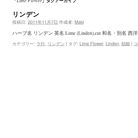
Lime Flower
「
」タグアーカイブ
ン
リンデン
ツ
投稿日:
2011年11月7日
作成者:
Maki
へ
ハーブ名 リンデン 英名 Lime (Linden),cut 和名・別名 西
ス
カテゴリー:
ラ行
,
リンデン
|
タグ:
Lime Flower
,
Linden
,
効能
|
コ
キ
ッ
プ