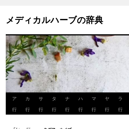
メディカルハーブの辞典
コ
ア
カ
サ
タ
ナ
ハ
マ
ヤ
ラ
ン
行
行
行
行
行
行
行
行
行
テ