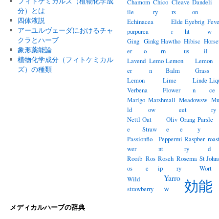
フィトケミカルズ（植物化学成
Chamom
Chico
Cleave
Dandeli
分）とは
ile
ry
rs
on
四体液説
Echinacea
Elde
Eyebrig
Feve
アーユルヴェーダにおけるチャ
purpurea
r
ht
w
クラとハーブ
Ging
Ginkg
Hawtho
Hibisc
Horse
象形薬能論
er
o
rn
us
il
植物化学成分（フィトケミカル
Lavend
Lemo
Lemon
Lemon
ズ）の種類
er
n
Balm
Grass
Lemon
Lime
Linde
Liq
Verbena
Flower
n
ce
Marigo
Marshmall
Meadowsw
Mu
ld
ow
eet
ry
Nettl
Oat
Oliv
Orang
Parsle
e
Straw
e
e
y
Passionflo
Peppermi
Raspber
roas
wer
nt
ry
d
Rooib
Ros
Roseh
Rosema
St John
os
e
ip
ry
Wort
Yarro
Wild
効能
w
strawberry
メディカルハーブの辞典