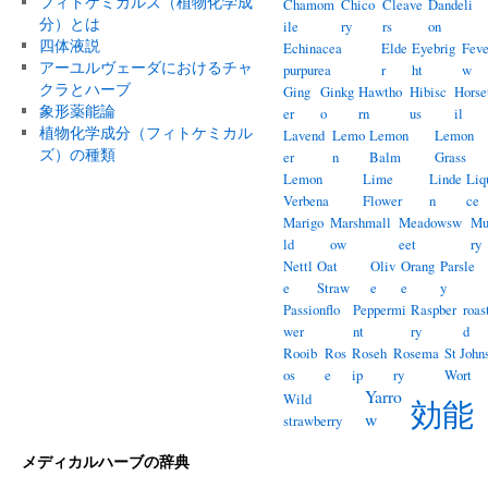
フィトケミカルズ（植物化学成
Chamom
Chico
Cleave
Dandeli
分）とは
ile
ry
rs
on
四体液説
Echinacea
Elde
Eyebrig
Feve
アーユルヴェーダにおけるチャ
purpurea
r
ht
w
クラとハーブ
Ging
Ginkg
Hawtho
Hibisc
Horse
象形薬能論
er
o
rn
us
il
植物化学成分（フィトケミカル
Lavend
Lemo
Lemon
Lemon
ズ）の種類
er
n
Balm
Grass
Lemon
Lime
Linde
Liq
Verbena
Flower
n
ce
Marigo
Marshmall
Meadowsw
Mu
ld
ow
eet
ry
Nettl
Oat
Oliv
Orang
Parsle
e
Straw
e
e
y
Passionflo
Peppermi
Raspber
roas
wer
nt
ry
d
Rooib
Ros
Roseh
Rosema
St John
os
e
ip
ry
Wort
Yarro
Wild
効能
w
strawberry
メディカルハーブの辞典