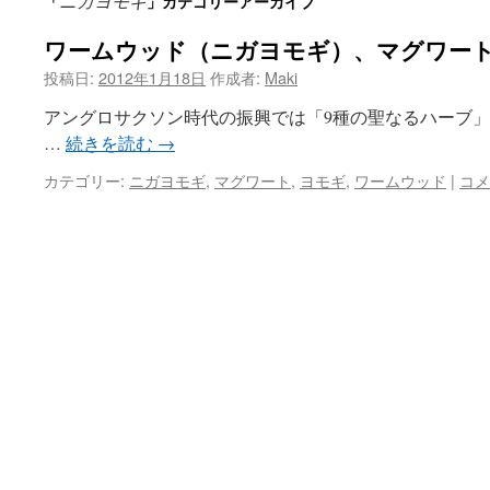
ニガヨモギ
「
」カテゴリーアーカイブ
ン
ワームウッド（ニガヨモギ）、マグワー
ツ
投稿日:
2012年1月18日
作成者:
Maki
へ
アングロサクソン時代の振興では「9種の聖なるハーブ
ス
…
続きを読む
→
キ
カテゴリー:
ニガヨモギ
,
マグワート
,
ヨモギ
,
ワームウッド
|
コメ
ッ
プ