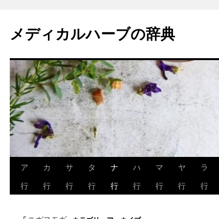
メディカルハーブの辞典
コ
ア
カ
サ
タ
ナ
ハ
マ
ヤ
ラ
ン
行
行
行
行
行
行
行
行
行
テ