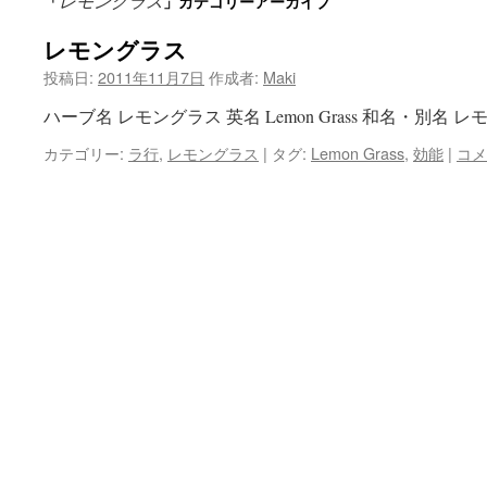
レモングラス
「
」カテゴリーアーカイブ
ン
レモングラス
ツ
投稿日:
2011年11月7日
作成者:
Maki
へ
ハーブ名 レモングラス 英名 Lemon Grass 和名・別名 レ
ス
カテゴリー:
ラ行
,
レモングラス
|
タグ:
Lemon Grass
,
効能
|
コメ
キ
ッ
プ