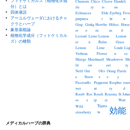
フィトケミカルズ（植物化学成
Chamom
Chico
Cleave
Dandeli
分）とは
ile
ry
rs
on
四体液説
Echinacea
Elde
Eyebrig
Feve
アーユルヴェーダにおけるチャ
purpurea
r
ht
w
クラとハーブ
Ging
Ginkg
Hawtho
Hibisc
Horse
象形薬能論
er
o
rn
us
il
植物化学成分（フィトケミカル
Lavend
Lemo
Lemon
Lemon
ズ）の種類
er
n
Balm
Grass
Lemon
Lime
Linde
Liq
Verbena
Flower
n
ce
Marigo
Marshmall
Meadowsw
Mu
ld
ow
eet
ry
Nettl
Oat
Oliv
Orang
Parsle
e
Straw
e
e
y
Passionflo
Peppermi
Raspber
roas
wer
nt
ry
d
Rooib
Ros
Roseh
Rosema
St John
os
e
ip
ry
Wort
Yarro
Wild
効能
w
strawberry
メディカルハーブの辞典