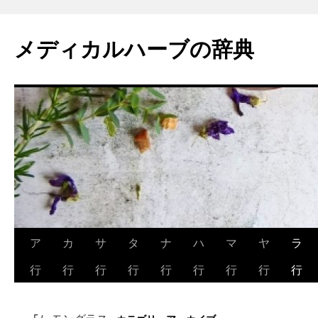
メディカルハーブの辞典
コ
ア
カ
サ
タ
ナ
ハ
マ
ヤ
ラ
ン
行
行
行
行
行
行
行
行
行
テ