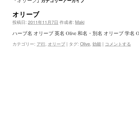
オリーブ
「
」カテゴリーアーカイブ
ン
オリーブ
ツ
投稿日:
2011年11月7日
作成者:
Maki
へ
ハーブ名 オリーブ 英名 Olive 和名・別名 オリーブ 学名 Ole
ス
カテゴリー:
ア行
,
オリーブ
|
タグ:
Olive
,
効能
|
コメントする
キ
ッ
プ