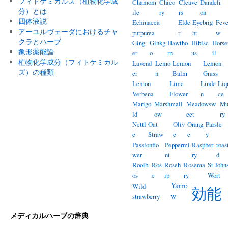
フィトケミカルズ（植物化学成
Chamom
Chico
Cleave
Dandeli
分）とは
ile
ry
rs
on
四体液説
Echinacea
Elde
Eyebrig
Feve
アーユルヴェーダにおけるチャ
purpurea
r
ht
w
クラとハーブ
Ging
Ginkg
Hawtho
Hibisc
Horse
象形薬能論
er
o
rn
us
il
植物化学成分（フィトケミカル
Lavend
Lemo
Lemon
Lemon
ズ）の種類
er
n
Balm
Grass
Lemon
Lime
Linde
Liq
Verbena
Flower
n
ce
Marigo
Marshmall
Meadowsw
Mu
ld
ow
eet
ry
Nettl
Oat
Oliv
Orang
Parsle
e
Straw
e
e
y
Passionflo
Peppermi
Raspber
roas
wer
nt
ry
d
Rooib
Ros
Roseh
Rosema
St John
os
e
ip
ry
Wort
Yarro
Wild
効能
w
strawberry
メディカルハーブの辞典