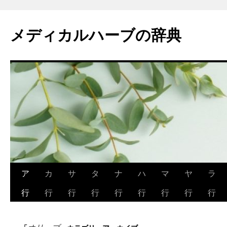
メディカルハーブの辞典
コ
ア
カ
サ
タ
ナ
ハ
マ
ヤ
ラ
ン
行
行
行
行
行
行
行
行
行
テ