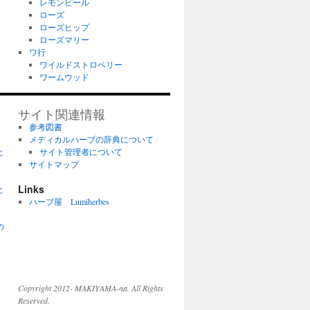
レモンピール
ローズ
ローズヒップ
ローズマリー
ワ行
ワイルドストロベリー
ワームウッド
サイト関連情報
参考図書
メディカルハーブの辞典について
と
サイト管理者について
サイトマップ
Links
と
ハーブ屋 Lumiherbes
の
Copyright 2012- MAKIYAMA-na. All Rights
Reserved.