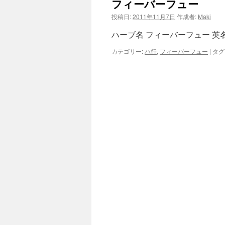
フィーバーフュー
ン
投稿日:
2011年11月7日
作成者:
Maki
ツ
ハーブ名 フィーバーフュー 英名 F
へ
カテゴリー:
ハ行
,
フィーバーフュー
|
タグ
ス
キ
ッ
プ