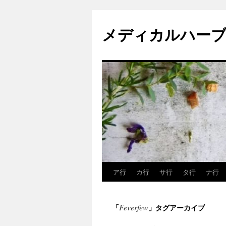
メディカルハーブ
ア行
カ行
サ行
タ行
ナ行
コ
ン
Feverfew
「
」タグアーカイブ
テ