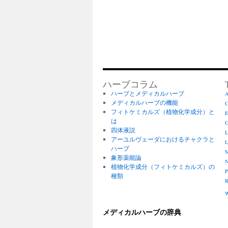
ハーブコラム
ハーブとメディカルハーブ
A
メディカルハーブの機能
C
フィトケミカルズ（植物化学成分）と
E
は
G
四体液説
L
アーユルヴェーダにおけるチャクラと
L
ハーブ
M
象形薬能論
N
植物化学成分（フィトケミカルズ）の
P
種類
R
W
メディカルハーブの辞典