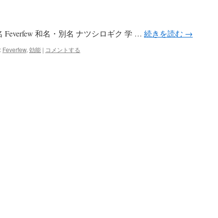
everfew 和名・別名 ナツシロギク 学 …
続きを読む
→
:
Feverfew
,
効能
|
コメントする