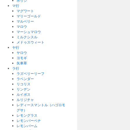
ボリジ
マ行
マグワート
マリーゴールド
マルベリー
マロウ
マーシュマロウ
ミルクシスル
メドゥスウィート
ヤ行
ヤロウ
ヨモギ
矢車草
ラ行
ラズベリーリーフ
ラベンダー
リコリス
リンデン
ルイボス
ルリジチャ
レディースマントル（ハゴロモ
グサ）
レモングラス
レモンバーベナ
レモンバーム