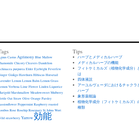
Tags
Tips
Agrimony
ハーブとメディカルハーブ
gnus Castus
Blue Mallow
メディカルハーブの機能
hamomile
Chicory
Cleavers
Dandelion
フィトケミカルズ（植物化学成分）
chinacea purpurea
Elder
Eyebright
Feverfew
は
inger
Ginkgo
Hawthorn
Hibiscus
Horsetail
四体液説
avender
Lemon
Lemon Balm
Lemon Grass
アーユルヴェーダにおけるチャクラ
emon Verbena
Lime Flower
Linden
Liquorice
ハーブ
arigold
Marshmallow
Meadowsweet
Mulberry
象形薬能論
ettle
Oat Straw
Olive
Orange
Parsley
植物化学成分（フィトケミカルズ）
assionflower
Peppermint
Raspberry
roasted
種類
ooibos
Rose
Rosehip
Rosemary
St Johns Wort
効能
Yarrow
ild strawberry