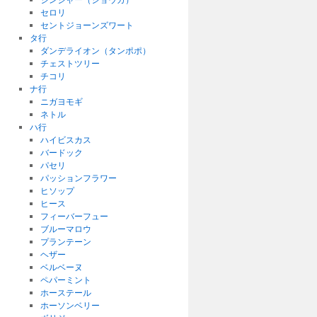
セロリ
セントジョーンズワート
タ行
ダンデライオン（タンポポ）
チェストツリー
チコリ
ナ行
ニガヨモギ
ネトル
ハ行
ハイビスカス
バードック
パセリ
パッションフラワー
ヒソップ
ヒース
フィーバーフュー
ブルーマロウ
プランテーン
ヘザー
ベルベーヌ
ペパーミント
ホーステール
ホーソンベリー