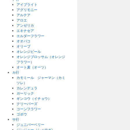
アイブライト
アグリモニー
アルテア
アロエ
アンゼリカ
エキナセア
エルダーフラワー
オオバコ
オリーブ
オレンジピール
オレンジブロッサム（オレンジ
フラワー）
オート麦（オーツ）
カ行
カモミール ジャーマン（カミ
ツレ）
カレンデュラ
ガーリック
ギンコウ（イチョウ）
クリーバーズ
コーンフラワー
ゴボウ
サ行
ジュニパーベリー
ジンジャー（ショウガ）