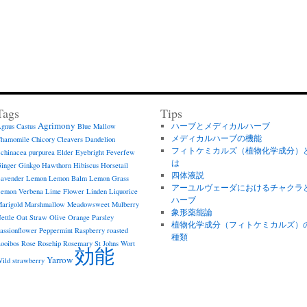
Tags
Tips
Agrimony
ハーブとメディカルハーブ
gnus Castus
Blue Mallow
メディカルハーブの機能
hamomile
Chicory
Cleavers
Dandelion
フィトケミカルズ（植物化学成分）
chinacea purpurea
Elder
Eyebright
Feverfew
は
inger
Ginkgo
Hawthorn
Hibiscus
Horsetail
四体液説
avender
Lemon
Lemon Balm
Lemon Grass
アーユルヴェーダにおけるチャクラ
emon Verbena
Lime Flower
Linden
Liquorice
ハーブ
arigold
Marshmallow
Meadowsweet
Mulberry
象形薬能論
ettle
Oat Straw
Olive
Orange
Parsley
植物化学成分（フィトケミカルズ）
assionflower
Peppermint
Raspberry
roasted
種類
ooibos
Rose
Rosehip
Rosemary
St Johns Wort
効能
Yarrow
ild strawberry