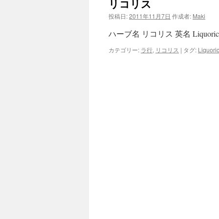
リコリス
ン
投稿日:
2011年11月7日
作成者:
Maki
ツ
ハーブ名 リコリス 英名 Liquo
へ
カテゴリー:
ラ行
,
リコリス
|
タグ:
Liquori
ス
キ
ッ
プ