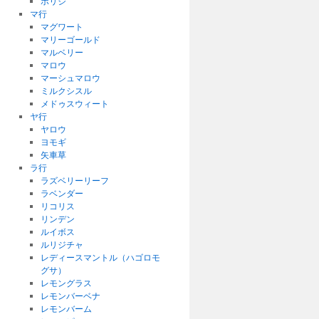
ボリジ
マ行
マグワート
マリーゴールド
マルベリー
マロウ
マーシュマロウ
ミルクシスル
メドゥスウィート
ヤ行
ヤロウ
ヨモギ
矢車草
ラ行
ラズベリーリーフ
ラベンダー
リコリス
リンデン
ルイボス
ルリジチャ
レディースマントル（ハゴロモ
グサ）
レモングラス
レモンバーベナ
レモンバーム