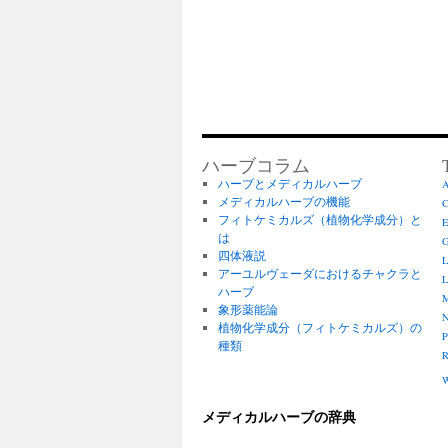
ハーブコラム
ハーブとメディカルハーブ
A
メディカルハーブの機能
C
フィトケミカルズ（植物化学成分）と
E
は
G
四体液説
L
アーユルヴェーダにおけるチャクラと
L
ハーブ
M
象形薬能論
N
植物化学成分（フィトケミカルズ）の
P
種類
R
W
メディカルハーブの辞典