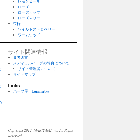
レモンピール
ローズ
ローズヒップ
ローズマリー
ワ行
ワイルドストロベリー
ワームウッド
サイト関連情報
参考図書
メディカルハーブの辞典について
と
サイト管理者について
サイトマップ
Links
と
ハーブ屋 Lumiherbes
の
Copyright 2012- MAKIYAMA-na. All Rights
Reserved.