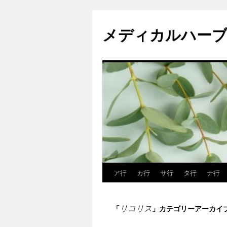
メディカルハーブ
ア行
カ行
サ行
タ行
ナ行
コ
ン
リコリス
「
」カテゴリーアーカイ
テ