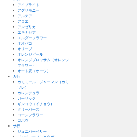
アイブライト
アグリモニー
アルテア
アロエ
アンゼリカ
エキナセア
エルダーフラワー
オオバコ
オリーブ
オレンジピール
オレンジブロッサム（オレンジ
フラワー）
オート麦（オーツ）
カ行
カモミール ジャーマン（カミ
ツレ）
カレンデュラ
ガーリック
ギンコウ（イチョウ）
クリーバーズ
コーンフラワー
ゴボウ
サ行
ジュニパーベリー
ジンジャー（ショウガ）