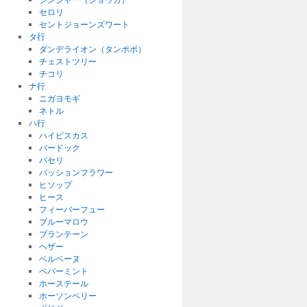
セロリ
セントジョーンズワート
タ行
ダンデライオン（タンポポ）
チェストツリー
チコリ
ナ行
ニガヨモギ
ネトル
ハ行
ハイビスカス
バードック
パセリ
パッションフラワー
ヒソップ
ヒース
フィーバーフュー
ブルーマロウ
プランテーン
ヘザー
ベルベーヌ
ペパーミント
ホーステール
ホーソンベリー