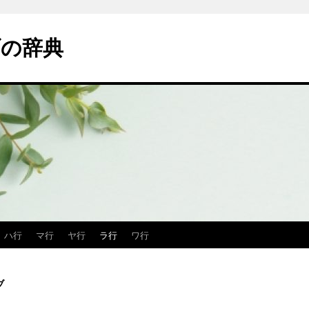
の辞典
ハ行
マ行
ヤ行
ラ行
ワ行
ブ