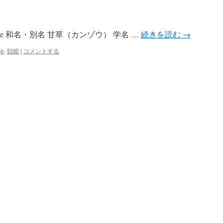
rice 和名・別名 甘草（カンゾウ） 学名 …
続きを読む
→
ce
,
効能
|
コメントする