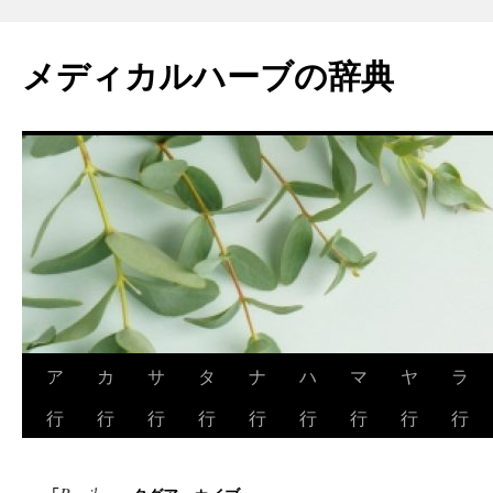
メディカルハーブの辞典
コ
ア
カ
サ
タ
ナ
ハ
マ
ヤ
ラ
ン
行
行
行
行
行
行
行
行
行
テ