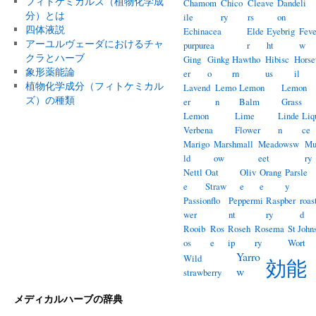
フィトケミカルズ（植物化学成
Chamom
Chico
Cleave
Dandeli
分）とは
ile
ry
rs
on
四体液説
Echinacea
Elde
Eyebrig
Feve
アーユルヴェーダにおけるチャ
purpurea
r
ht
w
クラとハーブ
Ging
Ginkg
Hawtho
Hibisc
Horse
象形薬能論
er
o
rn
us
il
植物化学成分（フィトケミカル
Lavend
Lemo
Lemon
Lemon
ズ）の種類
er
n
Balm
Grass
Lemon
Lime
Linde
Liq
Verbena
Flower
n
ce
Marigo
Marshmall
Meadowsw
Mu
ld
ow
eet
ry
Nettl
Oat
Oliv
Orang
Parsle
e
Straw
e
e
y
Passionflo
Peppermi
Raspber
roas
wer
nt
ry
d
Rooib
Ros
Roseh
Rosema
St John
os
e
ip
ry
Wort
Yarro
Wild
効能
w
strawberry
メディカルハーブの辞典