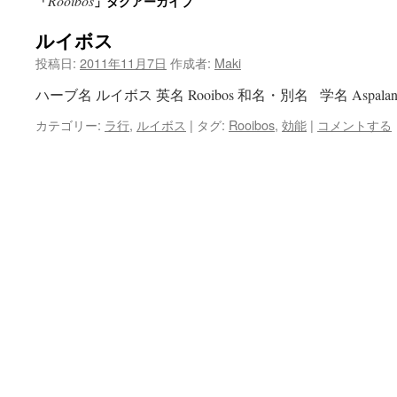
Rooibos
「
」タグアーカイブ
ン
ルイボス
ツ
投稿日:
2011年11月7日
作成者:
Maki
へ
ハーブ名 ルイボス 英名 Rooibos 和名・別名 学名 Aspalan
ス
カテゴリー:
ラ行
,
ルイボス
|
タグ:
Rooibos
,
効能
|
コメントする
キ
ッ
プ